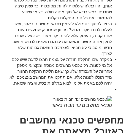
שקורה מתחת לפני השטח. גם תקלות שעל פניו קל לפתור
אותן, יהיו כאלה שעלולות להיות מסובכות. כך שאין סיבה
שתכניסו ראש בריא אל תוך מיטה חולה. יש מי שיודע
להתמודד עם כל סוגי התקלות בקלות.
הרצון לחסוך כסף ולא להזמין טכנאי מחשבים באזור, עשוי
לעלות לכם ביוקר. מדוע? מכיוון שמספיק שתעשו טעות
אחת קטנה, והעסק עלול להיות יקר מאוד. יש כאלה שרצו
לתקן את המחשב, ומצאו את עצמם נאלצים לרכוש מחשב
חדש. מוטב כי לא תביאו לעצמכם הוצאות גבוהות שלא
לצורך.
במקרה שבו התקלה חוזרת על עצמה תרצו לדעת שיש לכם
אל מי לפנות. רק טכנאי מחשבים מנוסה ומקצועי מספק
אחריות על העבודה שלו. כך שאם חלילה התקלה תחזור,
מיד תוכלו לפנות אליו. אם תתקנו את המחשב בעצמכם, לא
יהיה לכם באמת אל מי לבוא בתלונות בסיטואציה שכזאת.
טכנאי מחשבים עד הבית באזור
מחפשים טכנאי מחשבים
באזור? מצאתם את