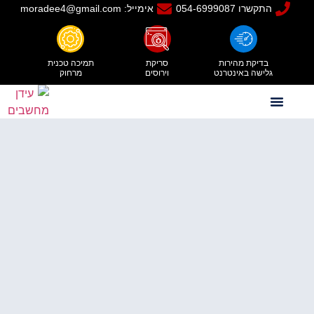
התקשרו 054-6999087
אימייל: moradee4@gmail.com
בדיקת מהירות
סריקת
תמיכה טכנית
גלישה באינטרנט
וירוסים
מרחוק
יצירת קשר
תעודת הסמכה
טכנאי מחשבים עד הבית
טכנאי מחשבים