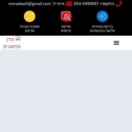
התקשרו 054-6999087
אימייל: moradee4@gmail.com
בדיקת מהירות
סריקת
תמיכה טכנית
גלישה באינטרנט
וירוסים
מרחוק
יצירת קשר
תעודת הסמכה
טכנאי מחשבים עד הבית
טכנאי מחשבים