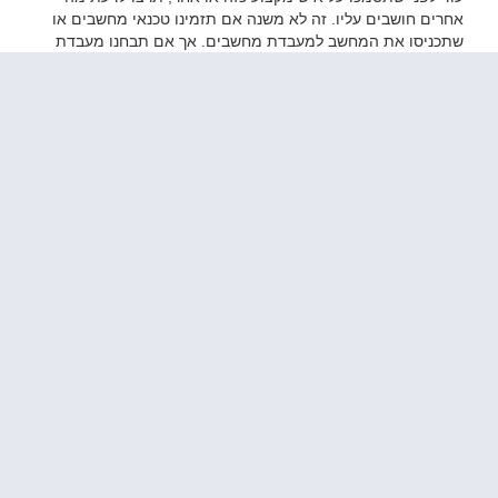
אחרים חושבים עליו. זה לא משנה אם תזמינו טכנאי מחשבים או
שתכניסו את המחשב למעבדת מחשבים. אך אם תבחנו מעבדת
מחשבים בהרצליה יהיה לכם קל לשמוע מה לקוחות חושבים עליה.
הרי לא מעט לקוחות פוקדים אותה בקביעות, ולכן הם יכולים לספר
לכם מנקודת המבט שלהם על החוויה. בין אם מדובר על חוויה
טובה או פחות טובה, מבחינתכם כל חוות דעת אמורה להתקבל.
טכנאי מחשבים יכול גם הוא להציג לכם חוות דעת של לקוחות, אך
יהיה לכם קשה לאמת אותה. תצטרכו להיות יותר זהירים כאשר
אתם מכניסים איש מקצוע שכזה אליכם לבית. הרי לא תרצו שאיש
מקצוע לא מנוסה יהיה אחראי לתקן את המחשב.
טכנאי מחשבים בהרצליה
תיקון מקצועי של כל סוגי
המחשבים
רוצים להתקין תוכנה מסוימת על המחשב, אך אין לכם מושג איך
עושים זאת? ביחד אתכם יש עוד לא מעט אנשים שנמצאים בדיוק
באותה הסיטואציה. התקנה של תוכנות יכולה להיות פשוטה, כל
עוד מדובר על תוכנה בסיסית. אך תוכנות מורכבות, מגיעות בין